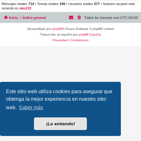
Mensajes totales
714
• Temas totales
249
• Usuarios totales
577
• Nuestro usuario más
reciente es
lalo233
Inicio
Índice general
Todos los horarios son
UTC+02:00
Desarrollado por
phpBB
® Forum Software © phpBB Limited
Traducción al español por
phpBB España
Privacidad
|
Condiciones
Este sitio web utiliza cookies para asegurar que
obtenga la mejor experiencia en nuestro sitio
web.
Saber más
¡Lo entiendo!