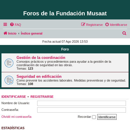
Foros de la Fundación Musaat
FAQ
Registrarse
Identificarse
B
Inicio
Índice general
u
Fecha actual 07 Ago 2026 13:53
s
Foro
c
Gestión de la coordinación
a
Consejos prácticos y procedimientos para ayudar a la gestión de la
coordinación de seguridad en las obras.
r
Temas:
123
Seguridad en edificación
Como prevenir los accidentes laborales. Medidas preventivas y de seguridad.
Temas:
108
IDENTIFICARSE
•
REGISTRARSE
Nombre de Usuario:
Contraseña:
Olvidé mi contraseña
Recordar
ESTADÍSTICAS