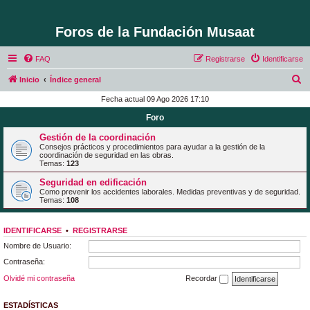
Foros de la Fundación Musaat
FAQ
Registrarse
Identificarse
B
Inicio
Índice general
u
Fecha actual 09 Ago 2026 17:10
s
Foro
c
Gestión de la coordinación
a
Consejos prácticos y procedimientos para ayudar a la gestión de la
coordinación de seguridad en las obras.
r
Temas:
123
Seguridad en edificación
Como prevenir los accidentes laborales. Medidas preventivas y de seguridad.
Temas:
108
IDENTIFICARSE
•
REGISTRARSE
Nombre de Usuario:
Contraseña:
Olvidé mi contraseña
Recordar
ESTADÍSTICAS