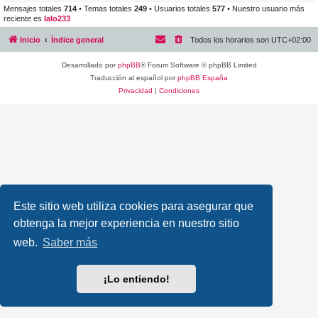
Mensajes totales
714
• Temas totales
249
• Usuarios totales
577
• Nuestro usuario más
reciente es
lalo233
Inicio
Índice general
Todos los horarios son
UTC+02:00
Desarrollado por
phpBB
® Forum Software © phpBB Limited
Traducción al español por
phpBB España
Privacidad
|
Condiciones
Este sitio web utiliza cookies para asegurar que
obtenga la mejor experiencia en nuestro sitio
web.
Saber más
¡Lo entiendo!