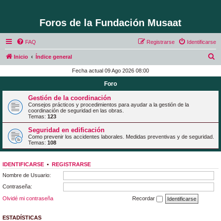
Foros de la Fundación Musaat
FAQ
Registrarse
Identificarse
B
Inicio
Índice general
u
Fecha actual 09 Ago 2026 08:00
s
Foro
c
Gestión de la coordinación
a
Consejos prácticos y procedimientos para ayudar a la gestión de la
coordinación de seguridad en las obras.
r
Temas:
123
Seguridad en edificación
Como prevenir los accidentes laborales. Medidas preventivas y de seguridad.
Temas:
108
IDENTIFICARSE
•
REGISTRARSE
Nombre de Usuario:
Contraseña:
Olvidé mi contraseña
Recordar
ESTADÍSTICAS