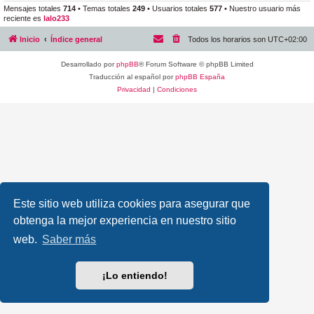
Mensajes totales
714
• Temas totales
249
• Usuarios totales
577
• Nuestro usuario más
reciente es
lalo233
Inicio
Índice general
Todos los horarios son
UTC+02:00
Desarrollado por
phpBB
® Forum Software © phpBB Limited
Traducción al español por
phpBB España
Privacidad
|
Condiciones
Este sitio web utiliza cookies para asegurar que
obtenga la mejor experiencia en nuestro sitio
web.
Saber más
¡Lo entiendo!