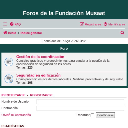
Foros de la Fundación Musaat
FAQ
Registrarse
Identificarse
B
Inicio
Índice general
u
Fecha actual 07 Ago 2026 04:38
s
Foro
c
Gestión de la coordinación
a
Consejos prácticos y procedimientos para ayudar a la gestión de la
coordinación de seguridad en las obras.
r
Temas:
123
Seguridad en edificación
Como prevenir los accidentes laborales. Medidas preventivas y de seguridad.
Temas:
108
IDENTIFICARSE
•
REGISTRARSE
Nombre de Usuario:
Contraseña:
Olvidé mi contraseña
Recordar
ESTADÍSTICAS