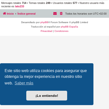
Mensajes totales
714
• Temas totales
249
• Usuarios totales
577
• Nuestro usuario más
reciente es
lalo233
Inicio
Índice general
Todos los horarios son
UTC+02:00
Desarrollado por
phpBB
® Forum Software © phpBB Limited
Traducción al español por
phpBB España
Privacidad
|
Condiciones
Este sitio web utiliza cookies para asegurar que
obtenga la mejor experiencia en nuestro sitio
web.
Saber más
¡Lo entiendo!