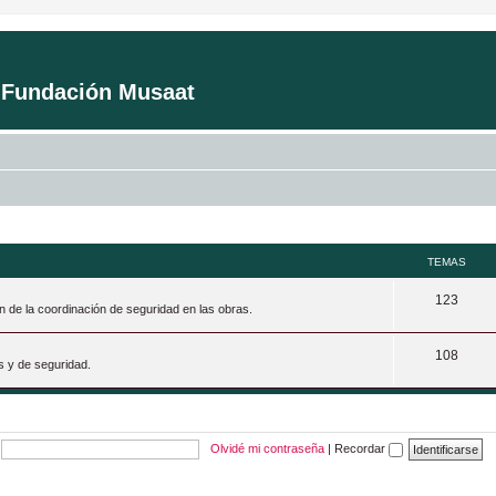
a Fundación Musaat
TEMAS
T
123
n de la coordinación de seguridad en las obras.
e
T
108
m
s y de seguridad.
e
a
m
s
a
Olvidé mi contraseña
|
Recordar
s