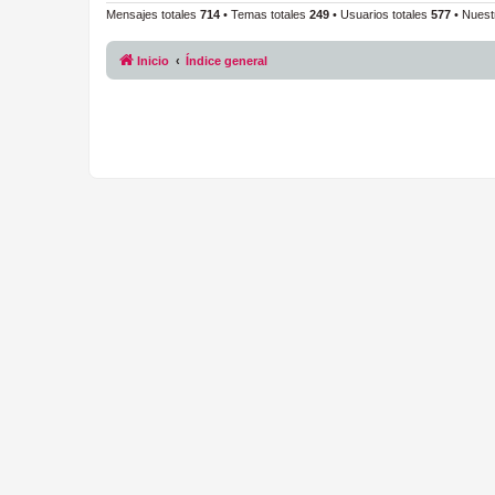
Mensajes totales
714
• Temas totales
249
• Usuarios totales
577
• Nuest
Inicio
Índice general