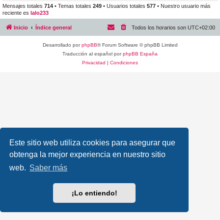
Mensajes totales
714
• Temas totales
249
• Usuarios totales
577
• Nuestro usuario más
reciente es
lalo233
Inicio
Índice general
Todos los horarios son
UTC+02:00
Desarrollado por
phpBB
® Forum Software © phpBB Limited
Traducción al español por
phpBB España
Privacidad
|
Condiciones
Este sitio web utiliza cookies para asegurar que
obtenga la mejor experiencia en nuestro sitio
web.
Saber más
¡Lo entiendo!