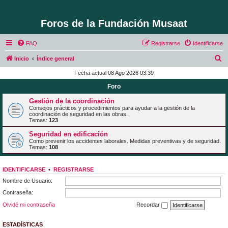
Foros de la Fundación Musaat
FAQ
Registrarse
Identificarse
B
Inicio
Índice general
u
Fecha actual 08 Ago 2026 03:39
s
Foro
c
Gestión de la coordinación
a
Consejos prácticos y procedimientos para ayudar a la gestión de la
coordinación de seguridad en las obras.
r
Temas:
123
Seguridad en edificación
Como prevenir los accidentes laborales. Medidas preventivas y de seguridad.
Temas:
108
IDENTIFICARSE
•
REGISTRARSE
Nombre de Usuario:
Contraseña:
Olvidé mi contraseña
Recordar
ESTADÍSTICAS