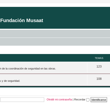
a Fundación Musaat
TEMAS
T
123
n de la coordinación de seguridad en las obras.
e
T
108
m
s y de seguridad.
e
a
m
s
a
Olvidé mi contraseña
|
Recordar
s