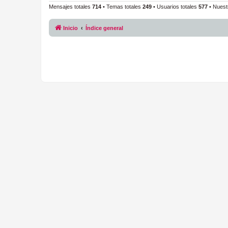
Mensajes totales
714
• Temas totales
249
• Usuarios totales
577
• Nuest
Inicio
Índice general