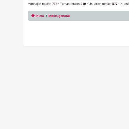
Mensajes totales
714
• Temas totales
249
• Usuarios totales
577
• Nuest
Inicio
Índice general