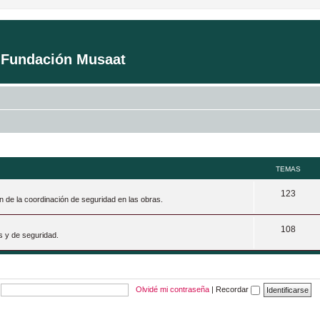
a Fundación Musaat
TEMAS
T
123
n de la coordinación de seguridad en las obras.
e
T
108
m
s y de seguridad.
e
a
m
s
a
Olvidé mi contraseña
|
Recordar
s