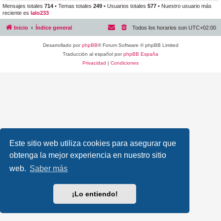
Mensajes totales
714
• Temas totales
249
• Usuarios totales
577
• Nuestro usuario más
reciente es
lalo233
Inicio
Índice general
Todos los horarios son
UTC+02:00
Desarrollado por
phpBB
® Forum Software © phpBB Limited
Traducción al español por
phpBB España
Privacidad
|
Condiciones
Este sitio web utiliza cookies para asegurar que
obtenga la mejor experiencia en nuestro sitio
web.
Saber más
¡Lo entiendo!