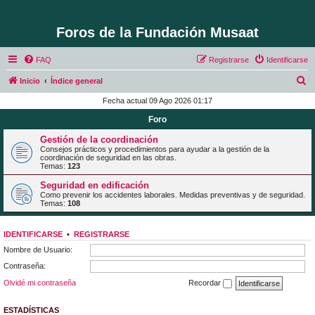
Foros de la Fundación Musaat
FAQ
Registrarse
Identificarse
B
Inicio
Índice general
u
Fecha actual 09 Ago 2026 01:17
s
Foro
c
Gestión de la coordinación
a
Consejos prácticos y procedimientos para ayudar a la gestión de la
coordinación de seguridad en las obras.
r
Temas:
123
Seguridad en edificación
Como prevenir los accidentes laborales. Medidas preventivas y de seguridad.
Temas:
108
IDENTIFICARSE
•
REGISTRARSE
Nombre de Usuario:
Contraseña:
Olvidé mi contraseña
Recordar
ESTADÍSTICAS