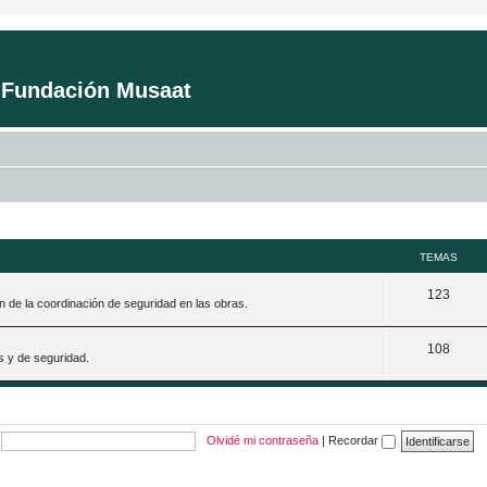
a Fundación Musaat
TEMAS
T
123
n de la coordinación de seguridad en las obras.
e
T
108
m
s y de seguridad.
e
a
m
s
a
Olvidé mi contraseña
|
Recordar
s