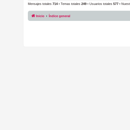
Mensajes totales
714
• Temas totales
249
• Usuarios totales
577
• Nuest
Inicio
Índice general