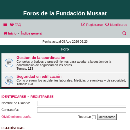
Foros de la Fundación Musaat
FAQ
Registrarse
Identificarse
B
Inicio
Índice general
u
Fecha actual 08 Ago 2026 03:23
s
Foro
c
Gestión de la coordinación
a
Consejos prácticos y procedimientos para ayudar a la gestión de la
coordinación de seguridad en las obras.
r
Temas:
123
Seguridad en edificación
Como prevenir los accidentes laborales. Medidas preventivas y de seguridad.
Temas:
108
IDENTIFICARSE
•
REGISTRARSE
Nombre de Usuario:
Contraseña:
Olvidé mi contraseña
Recordar
ESTADÍSTICAS