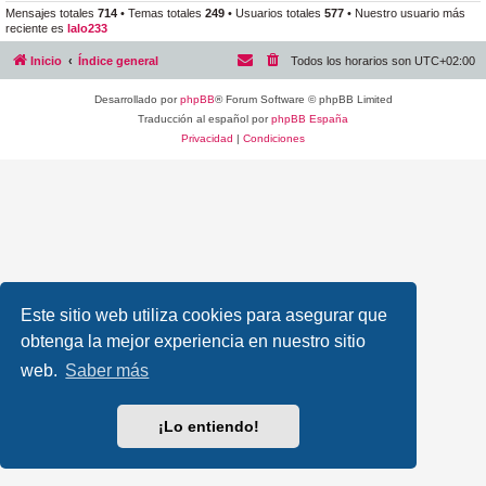
Mensajes totales
714
• Temas totales
249
• Usuarios totales
577
• Nuestro usuario más
reciente es
lalo233
Inicio
Índice general
Todos los horarios son
UTC+02:00
Desarrollado por
phpBB
® Forum Software © phpBB Limited
Traducción al español por
phpBB España
Privacidad
|
Condiciones
Este sitio web utiliza cookies para asegurar que
obtenga la mejor experiencia en nuestro sitio
web.
Saber más
¡Lo entiendo!