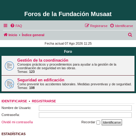
Foros de la Fundación Musaat
FAQ
Registrarse
Identificarse
B
Inicio
Índice general
u
Fecha actual 07 Ago 2026 11:25
s
Foro
c
Gestión de la coordinación
a
Consejos prácticos y procedimientos para ayudar a la gestión de la
coordinación de seguridad en las obras.
r
Temas:
123
Seguridad en edificación
Como prevenir los accidentes laborales. Medidas preventivas y de seguridad.
Temas:
108
IDENTIFICARSE
•
REGISTRARSE
Nombre de Usuario:
Contraseña:
Olvidé mi contraseña
Recordar
ESTADÍSTICAS