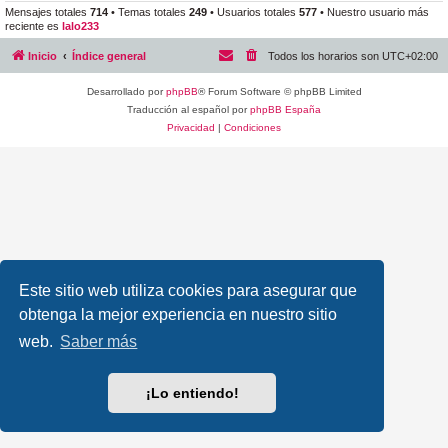
Mensajes totales
714
• Temas totales
249
• Usuarios totales
577
• Nuestro usuario más
reciente es
lalo233
Inicio
Índice general
Todos los horarios son
UTC+02:00
Desarrollado por
phpBB
® Forum Software © phpBB Limited
Traducción al español por
phpBB España
Privacidad
|
Condiciones
Este sitio web utiliza cookies para asegurar que
obtenga la mejor experiencia en nuestro sitio
web.
Saber más
¡Lo entiendo!