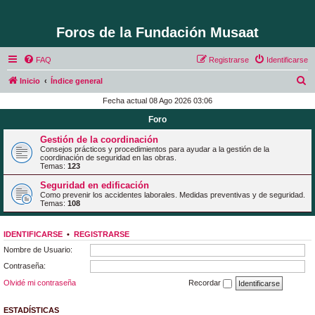
Foros de la Fundación Musaat
FAQ
Registrarse
Identificarse
B
Inicio
Índice general
u
Fecha actual 08 Ago 2026 03:06
s
Foro
c
Gestión de la coordinación
a
Consejos prácticos y procedimientos para ayudar a la gestión de la
coordinación de seguridad en las obras.
r
Temas:
123
Seguridad en edificación
Como prevenir los accidentes laborales. Medidas preventivas y de seguridad.
Temas:
108
IDENTIFICARSE
•
REGISTRARSE
Nombre de Usuario:
Contraseña:
Olvidé mi contraseña
Recordar
ESTADÍSTICAS