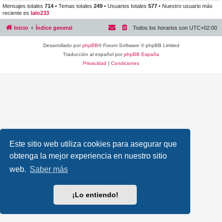
Mensajes totales
714
• Temas totales
249
• Usuarios totales
577
• Nuestro usuario más
reciente es
lalo233
Inicio
Índice general
Todos los horarios son
UTC+02:00
Desarrollado por
phpBB
® Forum Software © phpBB Limited
Traducción al español por
phpBB España
Privacidad
|
Condiciones
Este sitio web utiliza cookies para asegurar que
obtenga la mejor experiencia en nuestro sitio
web.
Saber más
¡Lo entiendo!