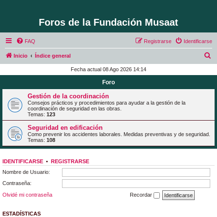
Foros de la Fundación Musaat
FAQ
Registrarse
Identificarse
B
Inicio
Índice general
u
Fecha actual 08 Ago 2026 14:14
s
Foro
c
Gestión de la coordinación
a
Consejos prácticos y procedimientos para ayudar a la gestión de la
coordinación de seguridad en las obras.
r
Temas:
123
Seguridad en edificación
Como prevenir los accidentes laborales. Medidas preventivas y de seguridad.
Temas:
108
IDENTIFICARSE
•
REGISTRARSE
Nombre de Usuario:
Contraseña:
Olvidé mi contraseña
Recordar
ESTADÍSTICAS