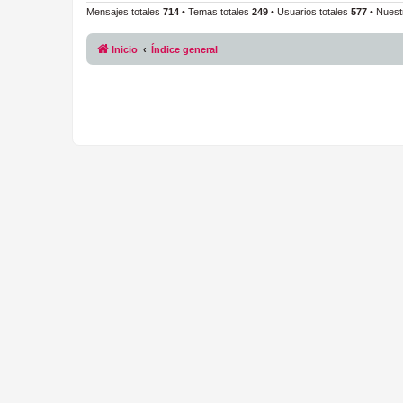
Mensajes totales
714
• Temas totales
249
• Usuarios totales
577
• Nuest
Inicio
Índice general