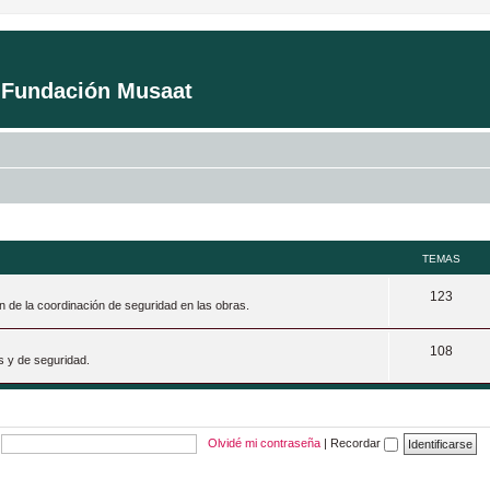
a Fundación Musaat
TEMAS
T
123
n de la coordinación de seguridad en las obras.
e
T
108
m
s y de seguridad.
e
a
m
s
a
Olvidé mi contraseña
|
Recordar
s