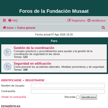
Foros de la Fundación Musaat
FAQ
Registrarse
Identificarse
B
Inicio
Índice general
u
Fecha actual 07 Ago 2026 16:20
s
Foro
c
Gestión de la coordinación
a
Consejos prácticos y procedimientos para ayudar a la gestión de la
coordinación de seguridad en las obras.
r
Temas:
123
Seguridad en edificación
Como prevenir los accidentes laborales. Medidas preventivas y de seguridad.
Temas:
108
IDENTIFICARSE
•
REGISTRARSE
Nombre de Usuario:
Contraseña:
Olvidé mi contraseña
Recordar
ESTADÍSTICAS