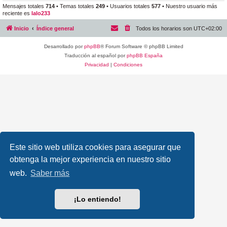
Mensajes totales
714
• Temas totales
249
• Usuarios totales
577
• Nuestro usuario más
reciente es
lalo233
Inicio
Índice general
Todos los horarios son
UTC+02:00
Desarrollado por
phpBB
® Forum Software © phpBB Limited
Traducción al español por
phpBB España
Privacidad
|
Condiciones
Este sitio web utiliza cookies para asegurar que
obtenga la mejor experiencia en nuestro sitio
web.
Saber más
¡Lo entiendo!