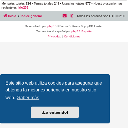
Mensajes totales
714
• Temas totales
249
• Usuarios totales
577
• Nuestro usuario más
reciente es
lalo233
Inicio
Índice general
Todos los horarios son
UTC+02:00
Desarrollado por
phpBB
® Forum Software © phpBB Limited
Traducción al español por
phpBB España
Privacidad
|
Condiciones
Este sitio web utiliza cookies para asegurar que
obtenga la mejor experiencia en nuestro sitio
web.
Saber más
¡Lo entiendo!