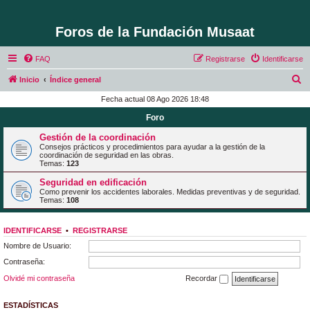
Foros de la Fundación Musaat
FAQ
Registrarse
Identificarse
B
Inicio
Índice general
u
Fecha actual 08 Ago 2026 18:48
s
Foro
c
Gestión de la coordinación
a
Consejos prácticos y procedimientos para ayudar a la gestión de la
coordinación de seguridad en las obras.
r
Temas:
123
Seguridad en edificación
Como prevenir los accidentes laborales. Medidas preventivas y de seguridad.
Temas:
108
IDENTIFICARSE
•
REGISTRARSE
Nombre de Usuario:
Contraseña:
Olvidé mi contraseña
Recordar
ESTADÍSTICAS