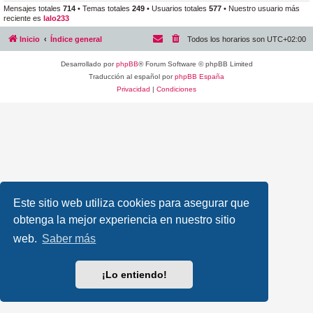
Mensajes totales
714
• Temas totales
249
• Usuarios totales
577
• Nuestro usuario más
reciente es
lalo233
Inicio
Índice general
Todos los horarios son
UTC+02:00
Desarrollado por
phpBB
® Forum Software © phpBB Limited
Traducción al español por
phpBB España
Privacidad
|
Condiciones
Este sitio web utiliza cookies para asegurar que
obtenga la mejor experiencia en nuestro sitio
web.
Saber más
¡Lo entiendo!