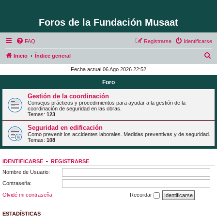
Foros de la Fundación Musaat
FAQ
Registrarse
Identificarse
B
Inicio
Índice general
u
Fecha actual 06 Ago 2026 22:52
s
Foro
c
Gestión de la coordinación
a
Consejos prácticos y procedimientos para ayudar a la gestión de la
coordinación de seguridad en las obras.
r
Temas:
123
Seguridad en edificación
Como prevenir los accidentes laborales. Medidas preventivas y de seguridad.
Temas:
108
IDENTIFICARSE
•
REGISTRARSE
Nombre de Usuario:
Contraseña:
Olvidé mi contraseña
Recordar
ESTADÍSTICAS