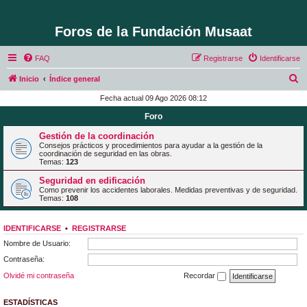
Foros de la Fundación Musaat
FAQ
Registrarse
Identificarse
B
Inicio
Índice general
u
Fecha actual 09 Ago 2026 08:12
s
Foro
c
Gestión de la coordinación
a
Consejos prácticos y procedimientos para ayudar a la gestión de la
coordinación de seguridad en las obras.
r
Temas:
123
Seguridad en edificación
Como prevenir los accidentes laborales. Medidas preventivas y de seguridad.
Temas:
108
IDENTIFICARSE
•
REGISTRARSE
Nombre de Usuario:
Contraseña:
Olvidé mi contraseña
Recordar
ESTADÍSTICAS