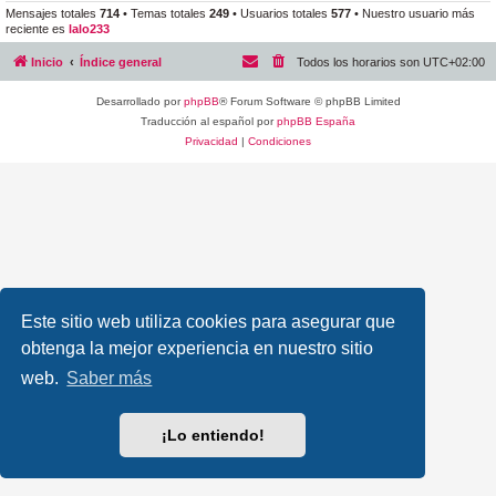
Mensajes totales
714
• Temas totales
249
• Usuarios totales
577
• Nuestro usuario más
reciente es
lalo233
Inicio
Índice general
Todos los horarios son
UTC+02:00
Desarrollado por
phpBB
® Forum Software © phpBB Limited
Traducción al español por
phpBB España
Privacidad
|
Condiciones
Este sitio web utiliza cookies para asegurar que
obtenga la mejor experiencia en nuestro sitio
web.
Saber más
¡Lo entiendo!