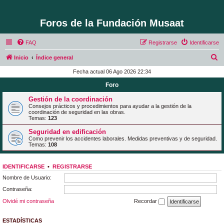
Foros de la Fundación Musaat
FAQ
Registrarse
Identificarse
B
Inicio
Índice general
u
Fecha actual 06 Ago 2026 22:34
s
Foro
c
Gestión de la coordinación
a
Consejos prácticos y procedimientos para ayudar a la gestión de la
coordinación de seguridad en las obras.
r
Temas:
123
Seguridad en edificación
Como prevenir los accidentes laborales. Medidas preventivas y de seguridad.
Temas:
108
IDENTIFICARSE
•
REGISTRARSE
Nombre de Usuario:
Contraseña:
Olvidé mi contraseña
Recordar
ESTADÍSTICAS