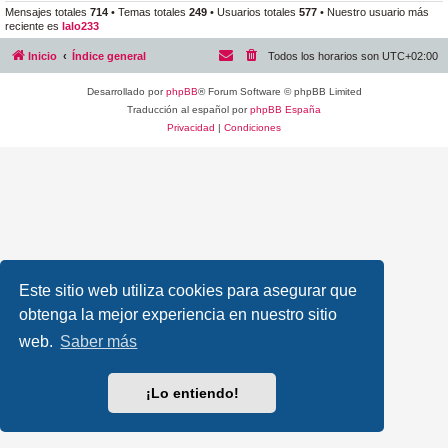
Mensajes totales
714
• Temas totales
249
• Usuarios totales
577
• Nuestro usuario más
reciente es
lalo233
Inicio
Índice general
Todos los horarios son
UTC+02:00
Desarrollado por
phpBB
® Forum Software © phpBB Limited
Traducción al español por
phpBB España
Privacidad
|
Condiciones
Este sitio web utiliza cookies para asegurar que
obtenga la mejor experiencia en nuestro sitio
web.
Saber más
¡Lo entiendo!