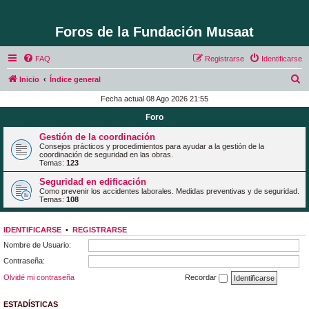
Foros de la Fundación Musaat
FAQ
Registrarse
Identificarse
B
Inicio
Índice general
u
Fecha actual 08 Ago 2026 21:55
s
Foro
c
Gestión de la coordinación
a
Consejos prácticos y procedimientos para ayudar a la gestión de la
coordinación de seguridad en las obras.
r
Temas:
123
Seguridad en edificación
Como prevenir los accidentes laborales. Medidas preventivas y de seguridad.
Temas:
108
IDENTIFICARSE
•
REGISTRARSE
Nombre de Usuario:
Contraseña:
Olvidé mi contraseña
Recordar
ESTADÍSTICAS