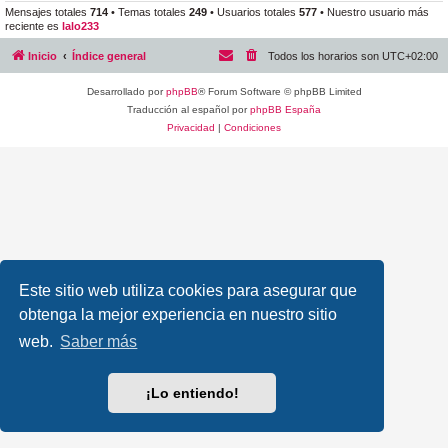
Mensajes totales
714
• Temas totales
249
• Usuarios totales
577
• Nuestro usuario más
reciente es
lalo233
Inicio
Índice general
Todos los horarios son
UTC+02:00
Desarrollado por
phpBB
® Forum Software © phpBB Limited
Traducción al español por
phpBB España
Privacidad
|
Condiciones
Este sitio web utiliza cookies para asegurar que
obtenga la mejor experiencia en nuestro sitio
web.
Saber más
¡Lo entiendo!