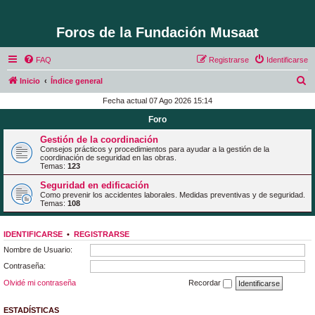
Foros de la Fundación Musaat
FAQ
Registrarse
Identificarse
B
Inicio
Índice general
u
Fecha actual 07 Ago 2026 15:14
s
Foro
c
Gestión de la coordinación
a
Consejos prácticos y procedimientos para ayudar a la gestión de la
coordinación de seguridad en las obras.
r
Temas:
123
Seguridad en edificación
Como prevenir los accidentes laborales. Medidas preventivas y de seguridad.
Temas:
108
IDENTIFICARSE
•
REGISTRARSE
Nombre de Usuario:
Contraseña:
Olvidé mi contraseña
Recordar
ESTADÍSTICAS