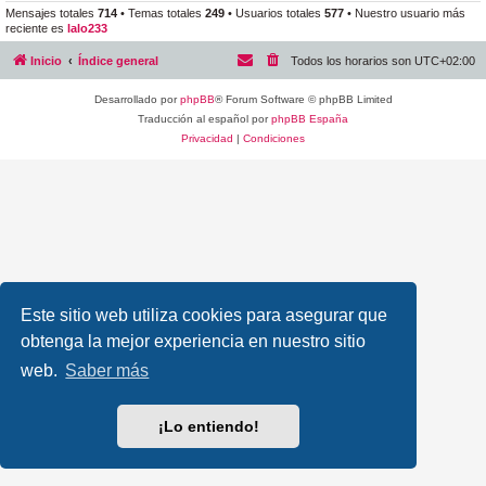
Mensajes totales
714
• Temas totales
249
• Usuarios totales
577
• Nuestro usuario más
reciente es
lalo233
Inicio
Índice general
Todos los horarios son
UTC+02:00
Desarrollado por
phpBB
® Forum Software © phpBB Limited
Traducción al español por
phpBB España
Privacidad
|
Condiciones
Este sitio web utiliza cookies para asegurar que
obtenga la mejor experiencia en nuestro sitio
web.
Saber más
¡Lo entiendo!