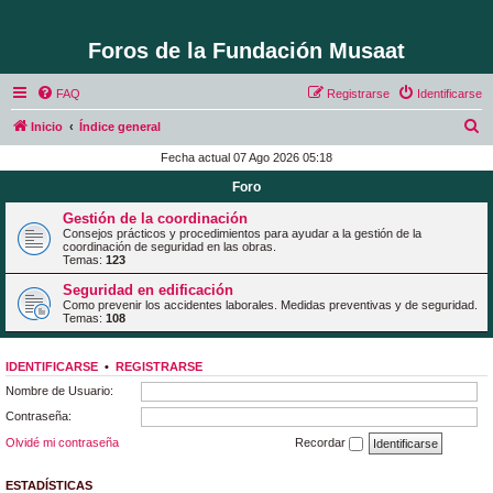
Foros de la Fundación Musaat
FAQ
Registrarse
Identificarse
B
Inicio
Índice general
u
Fecha actual 07 Ago 2026 05:18
s
Foro
c
Gestión de la coordinación
a
Consejos prácticos y procedimientos para ayudar a la gestión de la
coordinación de seguridad en las obras.
r
Temas:
123
Seguridad en edificación
Como prevenir los accidentes laborales. Medidas preventivas y de seguridad.
Temas:
108
IDENTIFICARSE
•
REGISTRARSE
Nombre de Usuario:
Contraseña:
Olvidé mi contraseña
Recordar
ESTADÍSTICAS