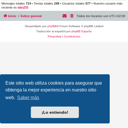
Mensajes totales
714
• Temas totales
249
• Usuarios totales
577
• Nuestro usuario más
reciente es
lalo233
Inicio
Índice general
Todos los horarios son
UTC+02:00
Desarrollado por
phpBB
® Forum Software © phpBB Limited
Traducción al español por
phpBB España
Privacidad
|
Condiciones
Este sitio web utiliza cookies para asegurar que
obtenga la mejor experiencia en nuestro sitio
web.
Saber más
¡Lo entiendo!