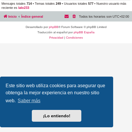
Mensajes totales
714
• Temas totales
249
• Usuarios totales
577
• Nuestro usuario más
reciente es
lalo233
Inicio
Índice general
Todos los horarios son
UTC+02:00
Desarrollado por
phpBB
® Forum Software © phpBB Limited
Traducción al español por
phpBB España
Privacidad
|
Condiciones
Este sitio web utiliza cookies para asegurar que
obtenga la mejor experiencia en nuestro sitio
web.
Saber más
¡Lo entiendo!