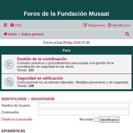
Foros de la Fundación Musaat
FAQ
Registrarse
Identificarse
B
Inicio
Índice general
u
Fecha actual 08 Ago 2026 07:46
s
Foro
c
Gestión de la coordinación
a
Consejos prácticos y procedimientos para ayudar a la gestión de la
coordinación de seguridad en las obras.
r
Temas:
123
Seguridad en edificación
Como prevenir los accidentes laborales. Medidas preventivas y de seguridad.
Temas:
108
IDENTIFICARSE
•
REGISTRARSE
Nombre de Usuario:
Contraseña:
Olvidé mi contraseña
Recordar
ESTADÍSTICAS