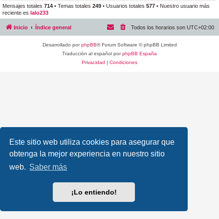
Mensajes totales
714
• Temas totales
249
• Usuarios totales
577
• Nuestro usuario más
reciente es
lalo233
Inicio
Índice general
Todos los horarios son
UTC+02:00
Desarrollado por
phpBB
® Forum Software © phpBB Limited
Traducción al español por
phpBB España
Privacidad
|
Condiciones
Este sitio web utiliza cookies para asegurar que
obtenga la mejor experiencia en nuestro sitio
web.
Saber más
¡Lo entiendo!