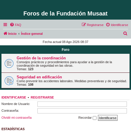
Foros de la Fundación Musaat
FAQ
Registrarse
Identificarse
B
Inicio
Índice general
u
Fecha actual 08 Ago 2026 08:37
s
Foro
c
Gestión de la coordinación
a
Consejos prácticos y procedimientos para ayudar a la gestión de la
coordinación de seguridad en las obras.
r
Temas:
123
Seguridad en edificación
Como prevenir los accidentes laborales. Medidas preventivas y de seguridad.
Temas:
108
IDENTIFICARSE
•
REGISTRARSE
Nombre de Usuario:
Contraseña:
Olvidé mi contraseña
Recordar
ESTADÍSTICAS