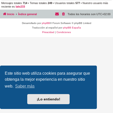
Mensajes totales
714
• Temas totales
249
• Usuarios totales
577
• Nuestro usuario más
reciente es
lalo233
Inicio
Índice general
Todos los horarios son
UTC+02:00
Desarrollado por
phpBB
® Forum Software © phpBB Limited
Traducción al español por
phpBB España
Privacidad
|
Condiciones
Este sitio web utiliza cookies para asegurar que
obtenga la mejor experiencia en nuestro sitio
web.
Saber más
¡Lo entiendo!