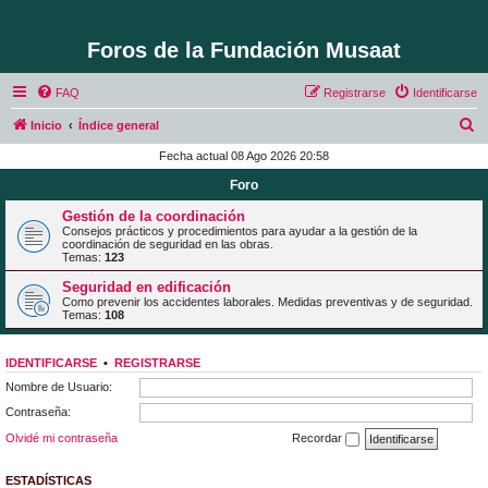
Foros de la Fundación Musaat
FAQ
Registrarse
Identificarse
B
Inicio
Índice general
u
Fecha actual 08 Ago 2026 20:58
s
Foro
c
Gestión de la coordinación
a
Consejos prácticos y procedimientos para ayudar a la gestión de la
coordinación de seguridad en las obras.
r
Temas:
123
Seguridad en edificación
Como prevenir los accidentes laborales. Medidas preventivas y de seguridad.
Temas:
108
IDENTIFICARSE
•
REGISTRARSE
Nombre de Usuario:
Contraseña:
Olvidé mi contraseña
Recordar
ESTADÍSTICAS