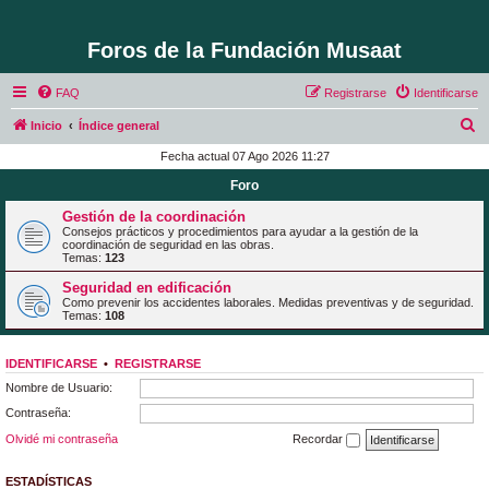
Foros de la Fundación Musaat
FAQ
Registrarse
Identificarse
B
Inicio
Índice general
u
Fecha actual 07 Ago 2026 11:27
s
Foro
c
Gestión de la coordinación
a
Consejos prácticos y procedimientos para ayudar a la gestión de la
coordinación de seguridad en las obras.
r
Temas:
123
Seguridad en edificación
Como prevenir los accidentes laborales. Medidas preventivas y de seguridad.
Temas:
108
IDENTIFICARSE
•
REGISTRARSE
Nombre de Usuario:
Contraseña:
Olvidé mi contraseña
Recordar
ESTADÍSTICAS