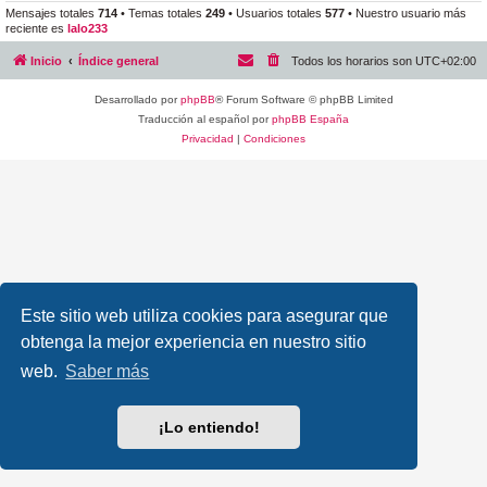
Mensajes totales
714
• Temas totales
249
• Usuarios totales
577
• Nuestro usuario más
reciente es
lalo233
Inicio
Índice general
Todos los horarios son
UTC+02:00
Desarrollado por
phpBB
® Forum Software © phpBB Limited
Traducción al español por
phpBB España
Privacidad
|
Condiciones
Este sitio web utiliza cookies para asegurar que
obtenga la mejor experiencia en nuestro sitio
web.
Saber más
¡Lo entiendo!