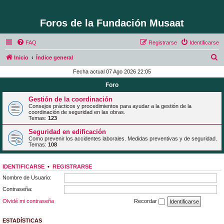
Foros de la Fundación Musaat
FAQ
Registrarse
Identificarse
B
Inicio
Índice general
u
Fecha actual 07 Ago 2026 22:05
s
Foro
c
Gestión de la coordinación
a
Consejos prácticos y procedimientos para ayudar a la gestión de la
coordinación de seguridad en las obras.
r
Temas:
123
Seguridad en edificación
Como prevenir los accidentes laborales. Medidas preventivas y de seguridad.
Temas:
108
IDENTIFICARSE
•
REGISTRARSE
Nombre de Usuario:
Contraseña:
Olvidé mi contraseña
Recordar
ESTADÍSTICAS