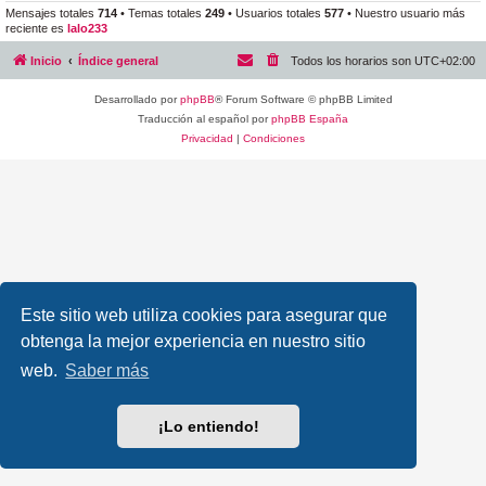
Mensajes totales
714
• Temas totales
249
• Usuarios totales
577
• Nuestro usuario más
reciente es
lalo233
Inicio
Índice general
Todos los horarios son
UTC+02:00
Desarrollado por
phpBB
® Forum Software © phpBB Limited
Traducción al español por
phpBB España
Privacidad
|
Condiciones
Este sitio web utiliza cookies para asegurar que
obtenga la mejor experiencia en nuestro sitio
web.
Saber más
¡Lo entiendo!