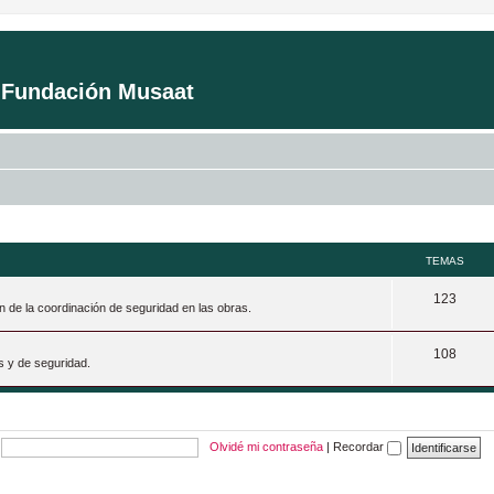
a Fundación Musaat
TEMAS
T
123
n de la coordinación de seguridad en las obras.
e
T
108
m
s y de seguridad.
e
a
m
s
a
Olvidé mi contraseña
|
Recordar
s