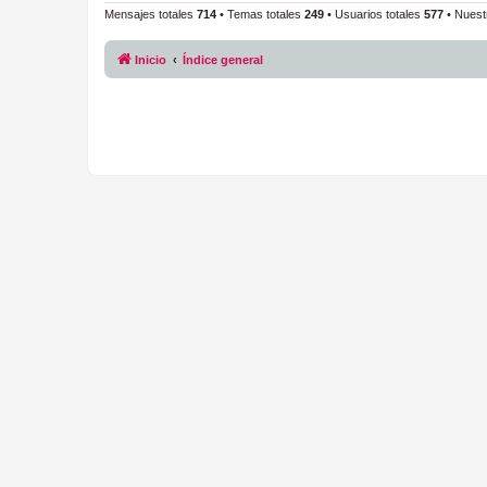
Mensajes totales
714
• Temas totales
249
• Usuarios totales
577
• Nuest
Inicio
Índice general