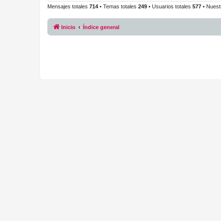
Mensajes totales
714
• Temas totales
249
• Usuarios totales
577
• Nuest
Inicio
Índice general