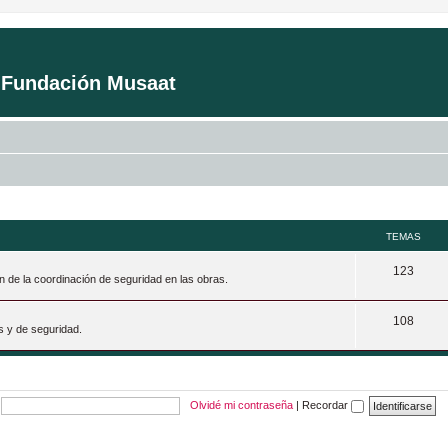
a Fundación Musaat
TEMAS
T
123
n de la coordinación de seguridad en las obras.
e
T
108
m
s y de seguridad.
e
a
m
s
a
Olvidé mi contraseña
|
Recordar
s