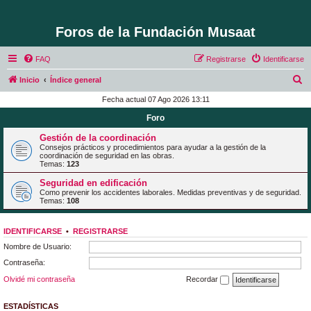
Foros de la Fundación Musaat
FAQ
Registrarse
Identificarse
B
Inicio
Índice general
u
Fecha actual 07 Ago 2026 13:11
s
Foro
c
Gestión de la coordinación
a
Consejos prácticos y procedimientos para ayudar a la gestión de la
coordinación de seguridad en las obras.
r
Temas:
123
Seguridad en edificación
Como prevenir los accidentes laborales. Medidas preventivas y de seguridad.
Temas:
108
IDENTIFICARSE
•
REGISTRARSE
Nombre de Usuario:
Contraseña:
Olvidé mi contraseña
Recordar
ESTADÍSTICAS