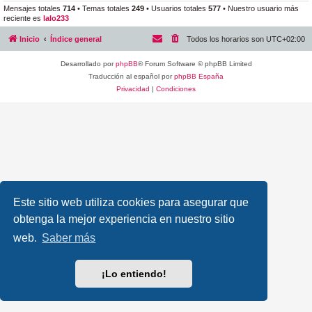
Mensajes totales
714
• Temas totales
249
• Usuarios totales
577
• Nuestro usuario más
reciente es
lalo233
Inicio
Índice general
Todos los horarios son
UTC+02:00
Desarrollado por
phpBB
® Forum Software © phpBB Limited
Traducción al español por
phpBB España
Privacidad
|
Condiciones
Este sitio web utiliza cookies para asegurar que
obtenga la mejor experiencia en nuestro sitio
web.
Saber más
¡Lo entiendo!