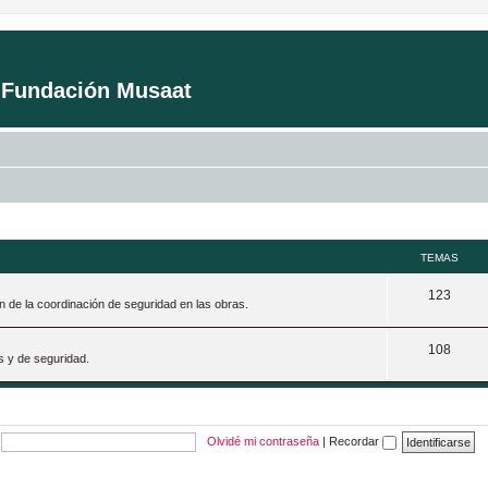
a Fundación Musaat
TEMAS
T
123
n de la coordinación de seguridad en las obras.
e
T
108
m
s y de seguridad.
e
a
m
s
a
Olvidé mi contraseña
|
Recordar
s