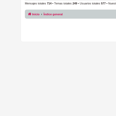
Mensajes totales
714
• Temas totales
249
• Usuarios totales
577
• Nuest
Inicio
Índice general