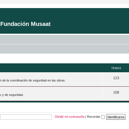
a Fundación Musaat
TEMAS
T
123
n de la coordinación de seguridad en las obras.
e
T
108
m
s y de seguridad.
e
a
m
s
a
Olvidé mi contraseña
|
Recordar
s