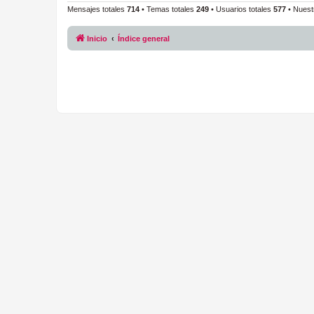
Mensajes totales
714
• Temas totales
249
• Usuarios totales
577
• Nuest
Inicio
Índice general