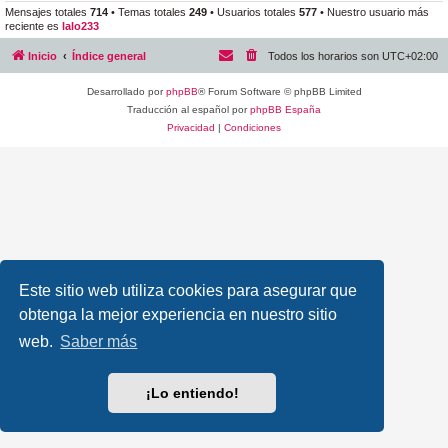
Mensajes totales
714
• Temas totales
249
• Usuarios totales
577
• Nuestro usuario más
reciente es
lalo233
Inicio
Índice general
Todos los horarios son
UTC+02:00
Desarrollado por
phpBB
® Forum Software © phpBB Limited
Traducción al español por
phpBB España
Privacidad
|
Condiciones
Este sitio web utiliza cookies para asegurar que
obtenga la mejor experiencia en nuestro sitio
web.
Saber más
¡Lo entiendo!