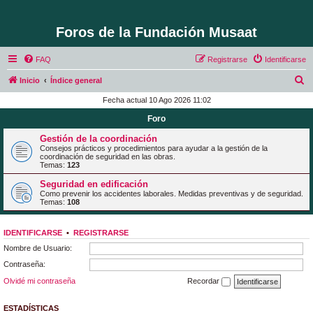
Foros de la Fundación Musaat
FAQ
Registrarse
Identificarse
B
Inicio
Índice general
u
Fecha actual 10 Ago 2026 11:02
s
Foro
c
Gestión de la coordinación
a
Consejos prácticos y procedimientos para ayudar a la gestión de la
coordinación de seguridad en las obras.
r
Temas:
123
Seguridad en edificación
Como prevenir los accidentes laborales. Medidas preventivas y de seguridad.
Temas:
108
IDENTIFICARSE
•
REGISTRARSE
Nombre de Usuario:
Contraseña:
Olvidé mi contraseña
Recordar
ESTADÍSTICAS