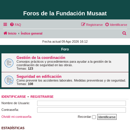
Foros de la Fundación Musaat
FAQ
Registrarse
Identificarse
B
Inicio
Índice general
u
Fecha actual 09 Ago 2026 16:12
s
Foro
c
Gestión de la coordinación
a
Consejos prácticos y procedimientos para ayudar a la gestión de la
coordinación de seguridad en las obras.
r
Temas:
123
Seguridad en edificación
Como prevenir los accidentes laborales. Medidas preventivas y de seguridad.
Temas:
108
IDENTIFICARSE
•
REGISTRARSE
Nombre de Usuario:
Contraseña:
Olvidé mi contraseña
Recordar
ESTADÍSTICAS