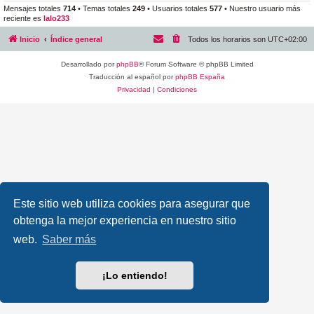
Mensajes totales
714
• Temas totales
249
• Usuarios totales
577
• Nuestro usuario más
reciente es
lalo233
Inicio
Índice general
Todos los horarios son
UTC+02:00
Desarrollado por
phpBB
® Forum Software © phpBB Limited
Traducción al español por
phpBB España
Privacidad
|
Condiciones
Este sitio web utiliza cookies para asegurar que
obtenga la mejor experiencia en nuestro sitio
web.
Saber más
¡Lo entiendo!