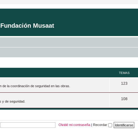
a Fundación Musaat
TEMAS
T
123
n de la coordinación de seguridad en las obras.
e
T
108
m
s y de seguridad.
e
a
m
s
a
Olvidé mi contraseña
|
Recordar
s