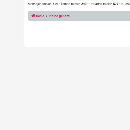
Mensajes totales
714
• Temas totales
249
• Usuarios totales
577
• Nuest
Inicio
Índice general