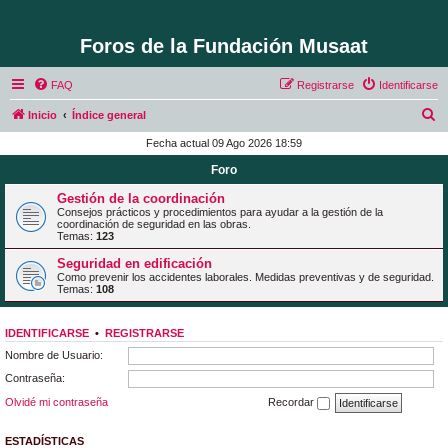
Foros de la Fundación Musaat
FAQ
Registrarse
Identificarse
B
Inicio
Índice general
u
Fecha actual 09 Ago 2026 18:59
s
Foro
c
Gestión de la coordinación
a
Consejos prácticos y procedimientos para ayudar a la gestión de la
coordinación de seguridad en las obras.
r
Temas:
123
Seguridad en edificación
Como prevenir los accidentes laborales. Medidas preventivas y de seguridad.
Temas:
108
IDENTIFICARSE
•
REGISTRARSE
Nombre de Usuario:
Contraseña:
Olvidé mi contraseña
Recordar
ESTADÍSTICAS