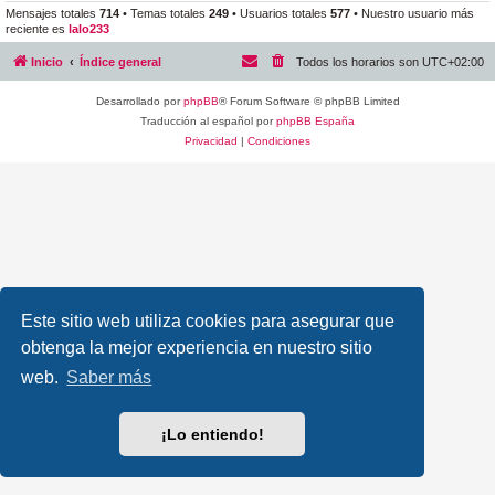
Mensajes totales
714
• Temas totales
249
• Usuarios totales
577
• Nuestro usuario más
reciente es
lalo233
Inicio
Índice general
Todos los horarios son
UTC+02:00
Desarrollado por
phpBB
® Forum Software © phpBB Limited
Traducción al español por
phpBB España
Privacidad
|
Condiciones
Este sitio web utiliza cookies para asegurar que
obtenga la mejor experiencia en nuestro sitio
web.
Saber más
¡Lo entiendo!