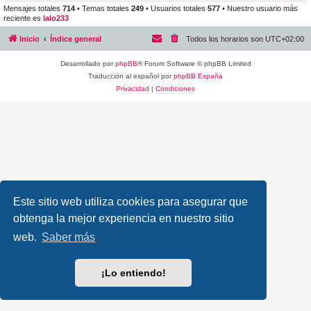
Mensajes totales
714
• Temas totales
249
• Usuarios totales
577
• Nuestro usuario más
reciente es
lalo233
Inicio
Índice general
Todos los horarios son
UTC+02:00
Desarrollado por
phpBB
® Forum Software © phpBB Limited
Traducción al español por
phpBB España
Privacidad
|
Condiciones
Este sitio web utiliza cookies para asegurar que
obtenga la mejor experiencia en nuestro sitio
web.
Saber más
¡Lo entiendo!