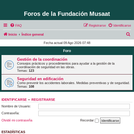
Foros de la Fundación Musaat
FAQ
Registrarse
Identificarse
B
Inicio
Índice general
u
Fecha actual 09 Ago 2026 07:48
s
Foro
c
Gestión de la coordinación
a
Consejos prácticos y procedimientos para ayudar a la gestión de la
coordinación de seguridad en las obras.
r
Temas:
123
Seguridad en edificación
Como prevenir los accidentes laborales. Medidas preventivas y de seguridad.
Temas:
108
IDENTIFICARSE
•
REGISTRARSE
Nombre de Usuario:
Contraseña:
Olvidé mi contraseña
Recordar
ESTADÍSTICAS