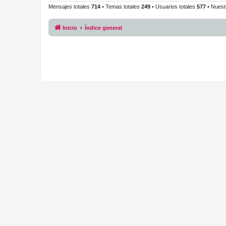
Mensajes totales
714
• Temas totales
249
• Usuarios totales
577
• Nuest
Inicio
Índice general