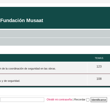
a Fundación Musaat
TEMAS
T
123
n de la coordinación de seguridad en las obras.
e
T
108
m
s y de seguridad.
e
a
m
s
a
Olvidé mi contraseña
|
Recordar
s