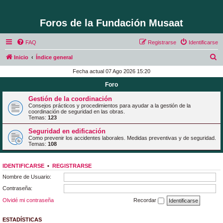
Foros de la Fundación Musaat
FAQ
Registrarse
Identificarse
B
Inicio
Índice general
u
Fecha actual 07 Ago 2026 15:20
s
Foro
c
Gestión de la coordinación
a
Consejos prácticos y procedimientos para ayudar a la gestión de la
coordinación de seguridad en las obras.
r
Temas:
123
Seguridad en edificación
Como prevenir los accidentes laborales. Medidas preventivas y de seguridad.
Temas:
108
IDENTIFICARSE
•
REGISTRARSE
Nombre de Usuario:
Contraseña:
Olvidé mi contraseña
Recordar
ESTADÍSTICAS