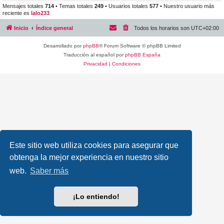
Mensajes totales
714
• Temas totales
249
• Usuarios totales
577
• Nuestro usuario más
reciente es
lalo233
Inicio
Índice general
Todos los horarios son
UTC+02:00
Desarrollado por
phpBB
® Forum Software © phpBB Limited
Traducción al español por
phpBB España
Privacidad
|
Condiciones
Este sitio web utiliza cookies para asegurar que
obtenga la mejor experiencia en nuestro sitio
web.
Saber más
¡Lo entiendo!