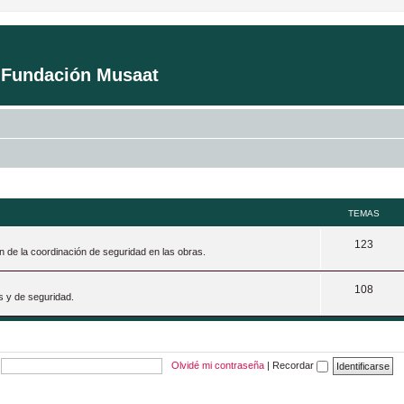
a Fundación Musaat
TEMAS
T
123
n de la coordinación de seguridad en las obras.
e
T
108
m
s y de seguridad.
e
a
m
s
a
Olvidé mi contraseña
|
Recordar
s