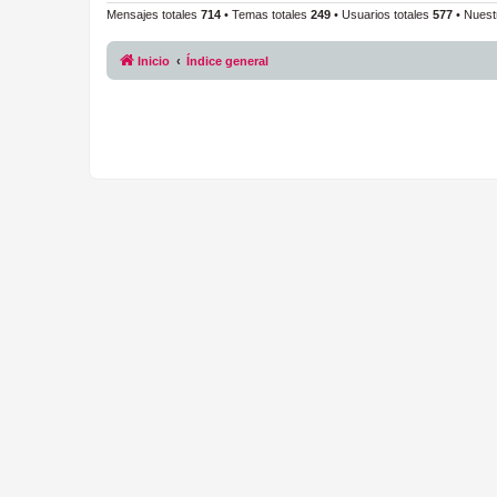
Mensajes totales
714
• Temas totales
249
• Usuarios totales
577
• Nuest
Inicio
Índice general