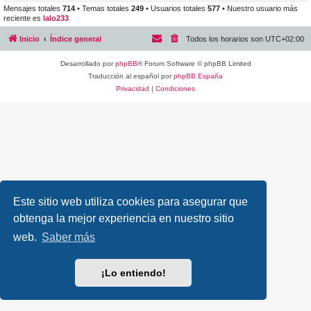
Mensajes totales
714
• Temas totales
249
• Usuarios totales
577
• Nuestro usuario más
reciente es
lalo233
Inicio
Índice general
Todos los horarios son
UTC+02:00
Desarrollado por
phpBB
® Forum Software © phpBB Limited
Traducción al español por
phpBB España
Privacidad
|
Condiciones
Este sitio web utiliza cookies para asegurar que
obtenga la mejor experiencia en nuestro sitio
web.
Saber más
¡Lo entiendo!