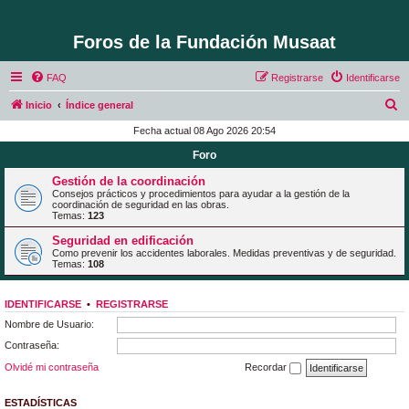
Foros de la Fundación Musaat
FAQ
Registrarse
Identificarse
B
Inicio
Índice general
u
Fecha actual 08 Ago 2026 20:54
s
Foro
c
Gestión de la coordinación
a
Consejos prácticos y procedimientos para ayudar a la gestión de la
coordinación de seguridad en las obras.
r
Temas:
123
Seguridad en edificación
Como prevenir los accidentes laborales. Medidas preventivas y de seguridad.
Temas:
108
IDENTIFICARSE
•
REGISTRARSE
Nombre de Usuario:
Contraseña:
Olvidé mi contraseña
Recordar
ESTADÍSTICAS