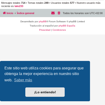
Mensajes totales
714
• Temas totales
249
• Usuarios totales
577
• Nuestro usuario más
reciente es
lalo233
Inicio
Índice general
Todos los horarios son
UTC+02:00
Desarrollado por
phpBB
® Forum Software © phpBB Limited
Traducción al español por
phpBB España
Privacidad
|
Condiciones
Este sitio web utiliza cookies para asegurar que
obtenga la mejor experiencia en nuestro sitio
web.
Saber más
¡Lo entiendo!