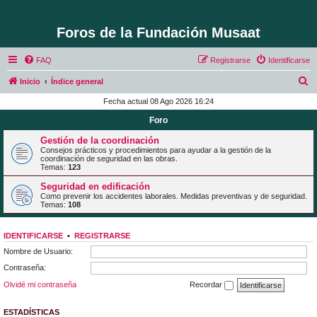
Foros de la Fundación Musaat
FAQ
Registrarse
Identificarse
B
Inicio
Índice general
u
Fecha actual 08 Ago 2026 16:24
s
Foro
c
Gestión de la coordinación
a
Consejos prácticos y procedimientos para ayudar a la gestión de la
coordinación de seguridad en las obras.
r
Temas:
123
Seguridad en edificación
Como prevenir los accidentes laborales. Medidas preventivas y de seguridad.
Temas:
108
IDENTIFICARSE
•
REGISTRARSE
Nombre de Usuario:
Contraseña:
Olvidé mi contraseña
Recordar
ESTADÍSTICAS