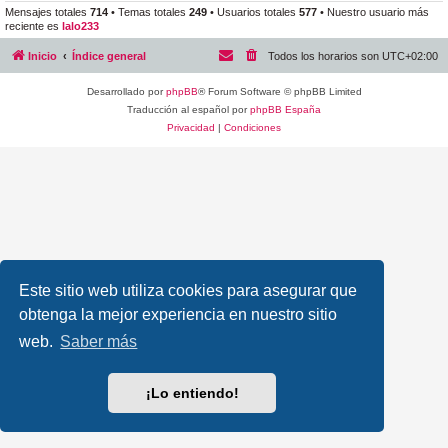
Mensajes totales
714
• Temas totales
249
• Usuarios totales
577
• Nuestro usuario más
reciente es
lalo233
Inicio
Índice general
Todos los horarios son
UTC+02:00
Desarrollado por
phpBB
® Forum Software © phpBB Limited
Traducción al español por
phpBB España
Privacidad
|
Condiciones
Este sitio web utiliza cookies para asegurar que
obtenga la mejor experiencia en nuestro sitio
web.
Saber más
¡Lo entiendo!