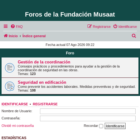
Foros de la Fundación Musaat
FAQ
Registrarse
Identificarse
B
Inicio
Índice general
u
Fecha actual 07 Ago 2026 09:22
s
Foro
c
Gestión de la coordinación
a
Consejos prácticos y procedimientos para ayudar a la gestión de la
coordinación de seguridad en las obras.
r
Temas:
123
Seguridad en edificación
Como prevenir los accidentes laborales. Medidas preventivas y de seguridad.
Temas:
108
IDENTIFICARSE
•
REGISTRARSE
Nombre de Usuario:
Contraseña:
Olvidé mi contraseña
Recordar
ESTADÍSTICAS