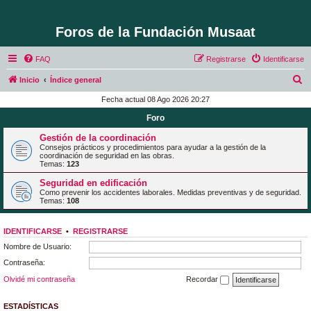
Foros de la Fundación Musaat
FAQ
Registrarse
Identificarse
B
Inicio
Índice general
u
Fecha actual 08 Ago 2026 20:27
s
Foro
c
Gestión de la coordinación
a
Consejos prácticos y procedimientos para ayudar a la gestión de la
coordinación de seguridad en las obras.
r
Temas:
123
Seguridad en edificación
Como prevenir los accidentes laborales. Medidas preventivas y de seguridad.
Temas:
108
IDENTIFICARSE
•
REGISTRARSE
Nombre de Usuario:
Contraseña:
Olvidé mi contraseña
Recordar
ESTADÍSTICAS