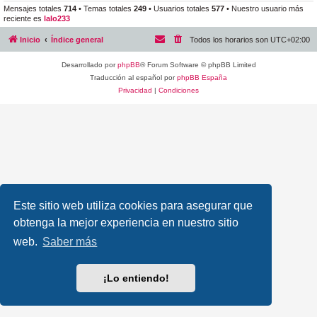
Mensajes totales
714
• Temas totales
249
• Usuarios totales
577
• Nuestro usuario más
reciente es
lalo233
Inicio
Índice general
Todos los horarios son
UTC+02:00
Desarrollado por
phpBB
® Forum Software © phpBB Limited
Traducción al español por
phpBB España
Privacidad
|
Condiciones
Este sitio web utiliza cookies para asegurar que
obtenga la mejor experiencia en nuestro sitio
web.
Saber más
¡Lo entiendo!