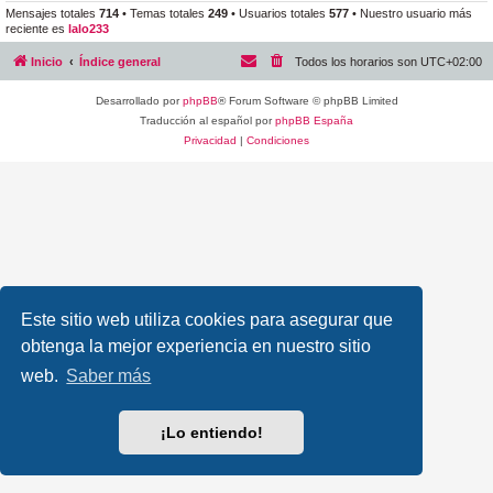
Mensajes totales
714
• Temas totales
249
• Usuarios totales
577
• Nuestro usuario más
reciente es
lalo233
Inicio
Índice general
Todos los horarios son
UTC+02:00
Desarrollado por
phpBB
® Forum Software © phpBB Limited
Traducción al español por
phpBB España
Privacidad
|
Condiciones
Este sitio web utiliza cookies para asegurar que
obtenga la mejor experiencia en nuestro sitio
web.
Saber más
¡Lo entiendo!