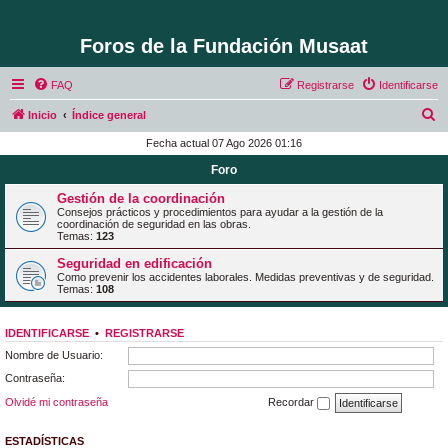
Foros de la Fundación Musaat
FAQ
Registrarse
Identificarse
B
Inicio
Índice general
u
Fecha actual 07 Ago 2026 01:16
s
Foro
c
Gestión de la coordinación
a
Consejos prácticos y procedimientos para ayudar a la gestión de la
coordinación de seguridad en las obras.
r
Temas:
123
Seguridad en edificación
Como prevenir los accidentes laborales. Medidas preventivas y de seguridad.
Temas:
108
IDENTIFICARSE
•
REGISTRARSE
Nombre de Usuario:
Contraseña:
Olvidé mi contraseña
Recordar
ESTADÍSTICAS