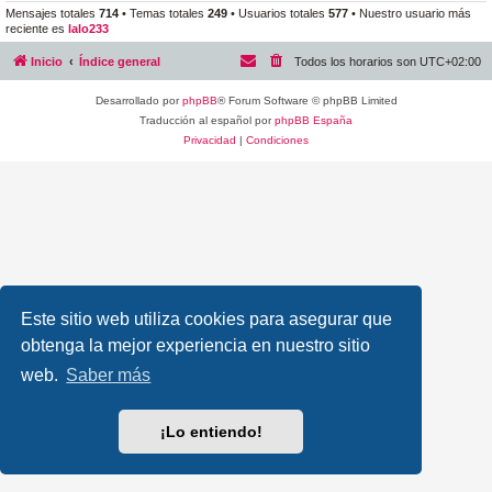
Mensajes totales
714
• Temas totales
249
• Usuarios totales
577
• Nuestro usuario más
reciente es
lalo233
Inicio
Índice general
Todos los horarios son
UTC+02:00
Desarrollado por
phpBB
® Forum Software © phpBB Limited
Traducción al español por
phpBB España
Privacidad
|
Condiciones
Este sitio web utiliza cookies para asegurar que
obtenga la mejor experiencia en nuestro sitio
web.
Saber más
¡Lo entiendo!