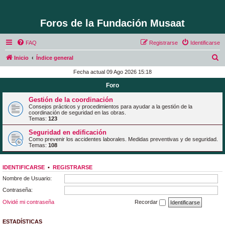
Foros de la Fundación Musaat
FAQ
Registrarse
Identificarse
B
Inicio
Índice general
u
Fecha actual 09 Ago 2026 15:18
s
Foro
c
Gestión de la coordinación
a
Consejos prácticos y procedimientos para ayudar a la gestión de la
coordinación de seguridad en las obras.
r
Temas:
123
Seguridad en edificación
Como prevenir los accidentes laborales. Medidas preventivas y de seguridad.
Temas:
108
IDENTIFICARSE
•
REGISTRARSE
Nombre de Usuario:
Contraseña:
Olvidé mi contraseña
Recordar
ESTADÍSTICAS