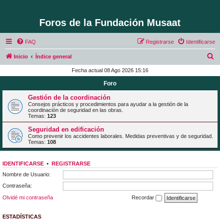
Foros de la Fundación Musaat
FAQ
Registrarse
Identificarse
B
Inicio
Índice general
u
Fecha actual 08 Ago 2026 15:16
s
Foro
c
Gestión de la coordinación
a
Consejos prácticos y procedimientos para ayudar a la gestión de la
coordinación de seguridad en las obras.
r
Temas:
123
Seguridad en edificación
Como prevenir los accidentes laborales. Medidas preventivas y de seguridad.
Temas:
108
IDENTIFICARSE
•
REGISTRARSE
Nombre de Usuario:
Contraseña:
Olvidé mi contraseña
Recordar
ESTADÍSTICAS