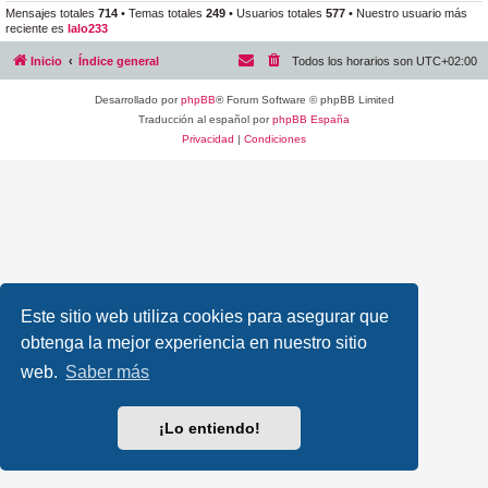
Mensajes totales
714
• Temas totales
249
• Usuarios totales
577
• Nuestro usuario más
reciente es
lalo233
Inicio
Índice general
Todos los horarios son
UTC+02:00
Desarrollado por
phpBB
® Forum Software © phpBB Limited
Traducción al español por
phpBB España
Privacidad
|
Condiciones
Este sitio web utiliza cookies para asegurar que
obtenga la mejor experiencia en nuestro sitio
web.
Saber más
¡Lo entiendo!