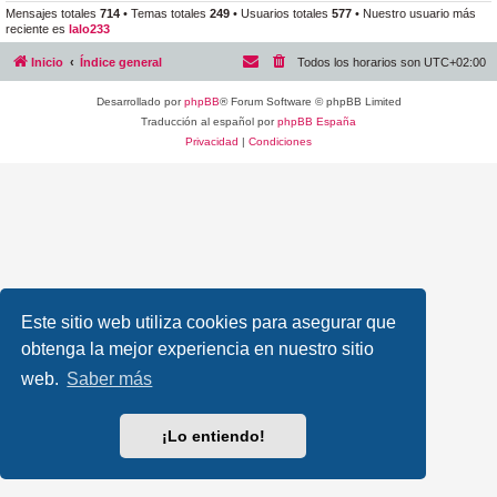
Mensajes totales
714
• Temas totales
249
• Usuarios totales
577
• Nuestro usuario más
reciente es
lalo233
Inicio
Índice general
Todos los horarios son
UTC+02:00
Desarrollado por
phpBB
® Forum Software © phpBB Limited
Traducción al español por
phpBB España
Privacidad
|
Condiciones
Este sitio web utiliza cookies para asegurar que
obtenga la mejor experiencia en nuestro sitio
web.
Saber más
¡Lo entiendo!