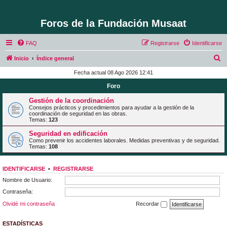
Foros de la Fundación Musaat
FAQ
Registrarse
Identificarse
B
Inicio
Índice general
u
Fecha actual 08 Ago 2026 12:41
s
Foro
c
Gestión de la coordinación
a
Consejos prácticos y procedimientos para ayudar a la gestión de la
coordinación de seguridad en las obras.
r
Temas:
123
Seguridad en edificación
Como prevenir los accidentes laborales. Medidas preventivas y de seguridad.
Temas:
108
IDENTIFICARSE
•
REGISTRARSE
Nombre de Usuario:
Contraseña:
Olvidé mi contraseña
Recordar
ESTADÍSTICAS