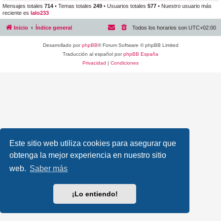
Mensajes totales
714
• Temas totales
249
• Usuarios totales
577
• Nuestro usuario más
reciente es
lalo233
Inicio
Índice general
Todos los horarios son
UTC+02:00
Desarrollado por
phpBB
® Forum Software © phpBB Limited
Traducción al español por
phpBB España
Privacidad
|
Condiciones
Este sitio web utiliza cookies para asegurar que
obtenga la mejor experiencia en nuestro sitio
web.
Saber más
¡Lo entiendo!