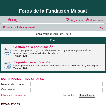
Foros de la Fundación Musaat
FAQ
Registrarse
Identificarse
B
Inicio
Índice general
u
Fecha actual 06 Ago 2026 10:25
s
Foro
c
Gestión de la coordinación
a
Consejos prácticos y procedimientos para ayudar a la gestión de la
coordinación de seguridad en las obras.
r
Temas:
123
Seguridad en edificación
Como prevenir los accidentes laborales. Medidas preventivas y de seguridad.
Temas:
108
IDENTIFICARSE
•
REGISTRARSE
Nombre de Usuario:
Contraseña:
Olvidé mi contraseña
Recordar
ESTADÍSTICAS